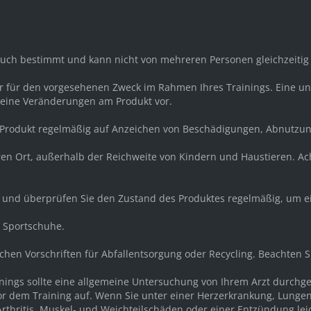
rauch bestimmt und kann nicht von mehreren Personen gleichzeiti
ur für den vorgesehenen Zweck im Rahmen Ihres Trainings. Eine
keine Veränderungen am Produkt vor.
s Produkt regelmäßig auf Anzeichen von Beschädigungen, Abnutzu
eren Ort, außerhalb der Reichweite von Kindern und Haustieren. A
r und überprüfen Sie den Zustand des Produktes regelmäßig, um e
d Sportschuhe.
ichen Vorschriften für Abfallentsorgung oder Recycling. Beachten 
ainings sollte eine allgemeine Untersuchung von Ihrem Arzt durch
or dem Training auf. Wenn Sie unter einer Herzerkrankung, Lunge
rthritis, Muskel- und Weichteilschäden oder einer Entzündung lei