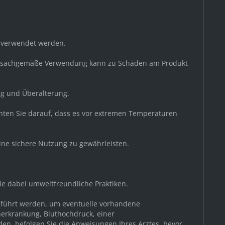
g verwendet werden.
 unsachgemäße Verwendung kann zu Schäden am Produkt
ng und Überalterung.
chten Sie darauf, dass es vor extremen Temperaturen
ine sichere Nutzung zu gewährleisten.
Sie dabei umweltfreundliche Praktiken.
geführt werden, um eventuelle vorhandene
nerkrankung, Bluthochdruck, einer
den, befolgen Sie die Anweisungen Ihres Arztes, bevor