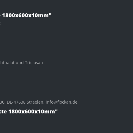
te 1800x600x10mm"
:
Phthalat und Triclosan
0, DE-47638 Straelen, info@flockan.de
atte 1800x600x10mm"