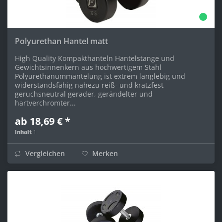
Polyurethan Hantel matt
High Quality Kompakthanteln Hantelstange und
Gewichtsinnenkern aus hochwertigem Stahl
Polyurethanummantelung ist extrem langlebig und
widerstandsfähig nahezu reiß- und kratzfest
geruchsneutral gerader, gerändelter und
hartverchromter...
ab 18,69 € *
Inhalt
1
Vergleichen
Merken