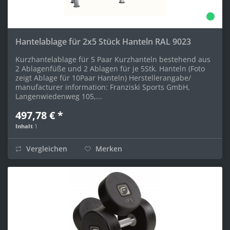
Hantelablage für 2x5 Stück Hanteln RAL 9023
Kurzhantelablage für 5 Paar Kurzhanteln bestehend aus
2 Ablagenfüße und 2 Ablagen für je 5Stk. Hanteln (Foto
zeigt Ablage für 10Paar Hanteln) Herstellerangabe/
manufacturer information: Franziski Sports GmbH,
Langenwiedenweg 105,...
497,78 € *
Inhalt
1
Vergleichen
Merken