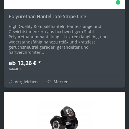
Polyurethan Hantel rote Stripe Line
High Quality Kompakthanteln Hantelstange und
Gewichtsinnenkern aus hochwertigem Stahl
Polyurethanummantelung ist extrem langlebig und
widerstandsfähig nahezu reiß- und kratzfest
geruchsneutral gerader, gerändelter und
hartverchromter...
ab 12,26 € *
Inhalt
1
Vergleichen
Merken