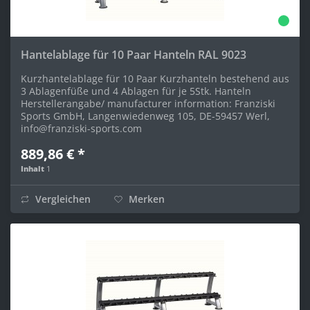
Hantelablage für 10 Paar Hanteln RAL 9023
Kurzhantelablage für 10 Paar Kurzhanteln bestehend aus
3 Ablagenfüße und 4 Ablagen für je 5Stk. Hanteln
Herstellerangabe/ manufacturer information: Franziski
Sports GmbH, Langenwiedenweg 105, DE-59457 Werl,
info@franziski-sports.com
889,86 € *
Inhalt
1
Vergleichen
Merken