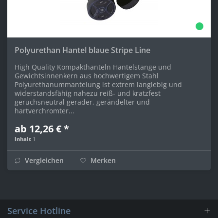
Polyurethan Hantel blaue Stripe Line
High Quality Kompakthanteln Hantelstange und
Gewichtsinnenkern aus hochwertigem Stahl
Polyurethanummantelung ist extrem langlebig und
widerstandsfähig nahezu reiß- und kratzfest
geruchsneutral gerader, gerändelter und
hartverchromter...
ab 12,26 € *
Inhalt
1
Vergleichen
Merken
Service Hotline