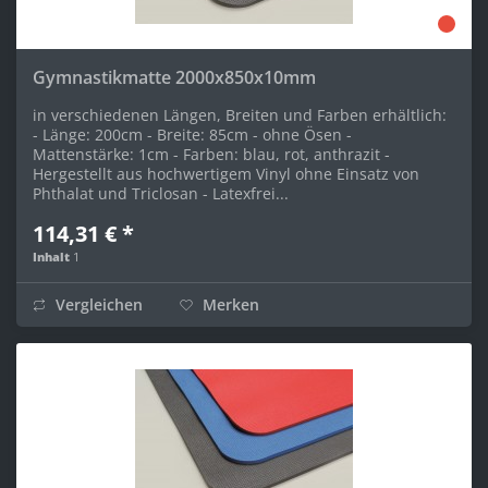
Gymnastikmatte 2000x850x10mm
in verschiedenen Längen, Breiten und Farben erhältlich:
- Länge: 200cm - Breite: 85cm - ohne Ösen -
Mattenstärke: 1cm - Farben: blau, rot, anthrazit -
Hergestellt aus hochwertigem Vinyl ohne Einsatz von
Phthalat und Triclosan - Latexfrei...
114,31 € *
Inhalt
1
Vergleichen
Merken