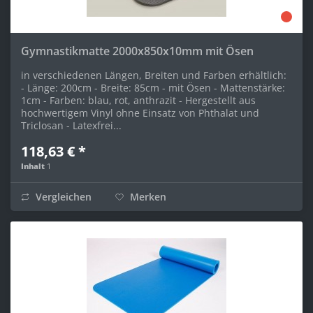
Gymnastikmatte 2000x850x10mm mit Ösen
in verschiedenen Längen, Breiten und Farben erhältlich:
- Länge: 200cm - Breite: 85cm - mit Ösen - Mattenstärke:
1cm - Farben: blau, rot, anthrazit - Hergestellt aus
hochwertigem Vinyl ohne Einsatz von Phthalat und
Triclosan - Latexfrei...
118,63 € *
Inhalt
1
Vergleichen
Merken