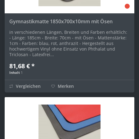
Gymnastikmatte 1850x700x10mm mit Ösen
in verschiedenen Längen, Breiten und Farben erhältlich:
- Länge: 185cm - Breite: 70cm - mit Ösen - Mattenstärke:
1cm - Farben: blau, rot, anthrazit - Hergestellt aus
hochwertigem Vinyl ohne Einsatz von Phthalat und
Triclosan - Latexfrei...
81,68 € *
Inhalt
1
Vergleichen
Merken