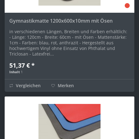
Gymnastikmatte 1200x600x10mm mit Ösen
in verschiedenen Längen, Breiten und Farben erhältlich:
- Länge: 120cm - Breite: 60cm - mit Ösen - Mattenstärke:
1cm - Farben: blau, rot, anthrazit - Hergestellt aus
hochwertigem Vinyl ohne Einsatz von Phthalat und
Triclosan - Latexfrei...
51,37 € *
Inhalt
1
Vergleichen
Merken