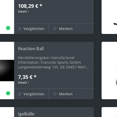
108,29 € *
Inhalt
1
Vergleichen
Merken
Reaction Ball
Herstellerangabe/ manufacturer
information: Franziski Sports GmbH,
Langenwiedenweg 105, DE-59457 Werl...
7,35 € *
Inhalt
1
Vergleichen
Merken
Igelbälle