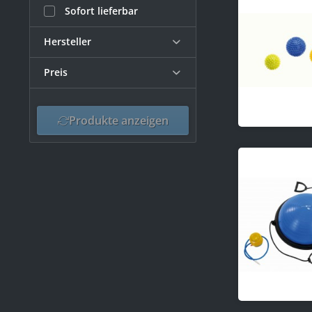
Sofort lieferbar
Hersteller
Preis
Franziski Sports
TOGU
von
Produkte anzeigen
2,56 €
bis
208,98 €