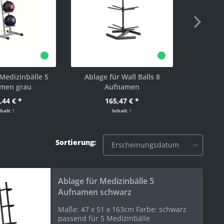
Medizinbälle 5
Ablage für Wall Balls 8
men grau
Aufnamen
a
,44 € *
165,47 € *
nhalt
1
Inhalt
1
Sortierung:
Ablage für Medizinbälle 5
Aufnamen schwarz
Maße: 47 x 51 x 163cm Farbe: schwarz
passend für 5 Medizinbälle