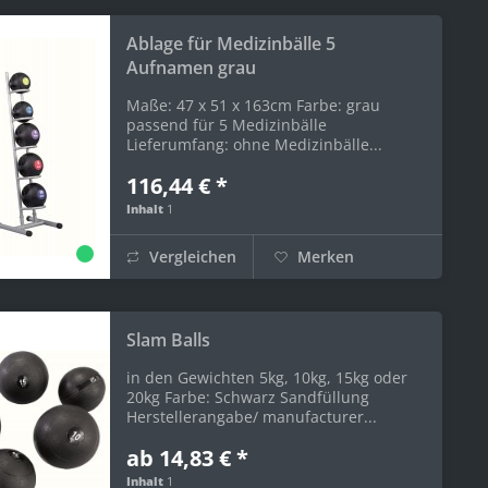
Ablage für Medizinbälle 5
Aufnamen grau
Maße: 47 x 51 x 163cm Farbe: grau
passend für 5 Medizinbälle
Lieferumfang: ohne Medizinbälle...
116,44 € *
Inhalt
1
Vergleichen
Merken
Slam Balls
in den Gewichten 5kg, 10kg, 15kg oder
20kg Farbe: Schwarz Sandfüllung
Herstellerangabe/ manufacturer...
ab 14,83 € *
Inhalt
1