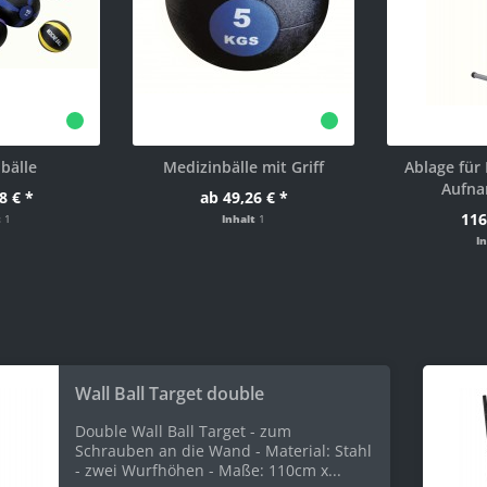
bälle
Medizinbälle mit Griff
Ablage für 
Aufna
8 € *
ab 49,26 € *
116
t
1
Inhalt
1
I
Wall Ball Target double
Double Wall Ball Target - zum
Schrauben an die Wand - Material: Stahl
- zwei Wurfhöhen - Maße: 110cm x...