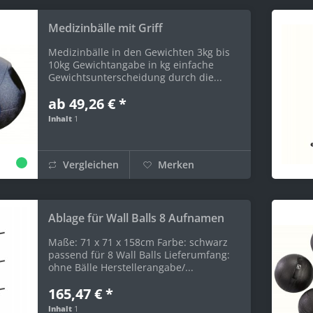
Medizinbälle mit Griff
Medizinbälle in den Gewichten 3kg bis
10kg Gewichtangabe in kg einfache
Gewichtsunterscheidung durch die...
ab 49,26 € *
Inhalt
1
Vergleichen
Merken
Ablage für Wall Balls 8 Aufnamen
Maße: 71 x 71 x 158cm Farbe: schwarz
passend für 8 Wall Balls Lieferumfang:
ohne Bälle Herstellerangabe/...
165,47 € *
Inhalt
1