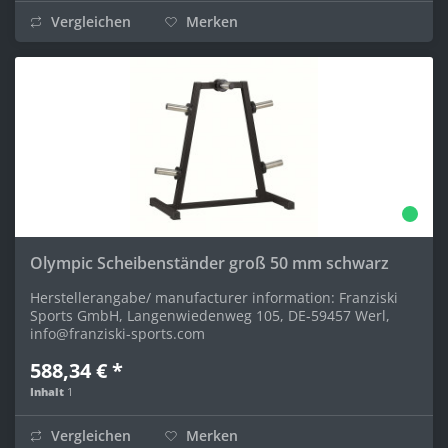
Vergleichen
Merken
Olympic Scheibenständer groß 50 mm schwarz
Herstellerangabe/ manufacturer information: Franziski
Sports GmbH, Langenwiedenweg 105, DE-59457 Werl,
info@franziski-sports.com
588,34 € *
Inhalt
1
Vergleichen
Merken