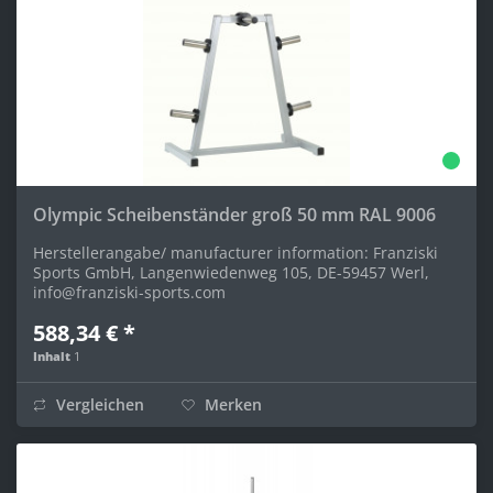
Olympic Scheibenständer groß 50 mm RAL 9006
Herstellerangabe/ manufacturer information: Franziski
Sports GmbH, Langenwiedenweg 105, DE-59457 Werl,
info@franziski-sports.com
588,34 € *
Inhalt
1
Vergleichen
Merken