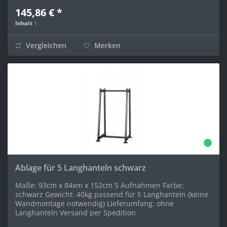
145,86 € *
Inhalt
1
Vergleichen
Merken
Ablage für 5 Langhanteln schwarz
Maße: 93cm x 84xm x 152cm 5 Aufnahmen Farbe:
schwarz Gewicht: 40kg passend für 5 Langhanteln (keine
Wandmontage notwendig) Lieferumfang: ohne
Langhanteln Versand per Spedition