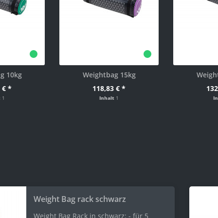
g 10kg
Weightbag 15kg
Weigh
 € *
118,83 € *
132
t
1
Inhalt
1
I
Weight Bag rack schwarz
Weight Bag Rack in schwarz: - für 5