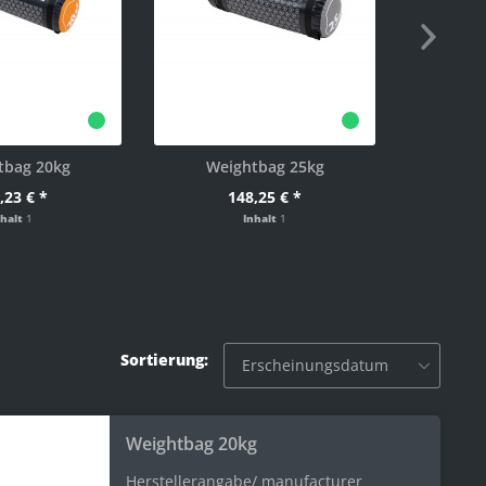
tbag 20kg
Weightbag 25kg
Weight 
,23 € *
148,25 € *
nhalt
1
Inhalt
1
Sortierung:
Weightbag 20kg
Herstellerangabe/ manufacturer