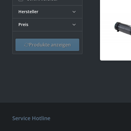
Hersteller
Preis
Divers
von
Produkte anzeigen
90,64 €
bis
333,20 €
Service Hotline