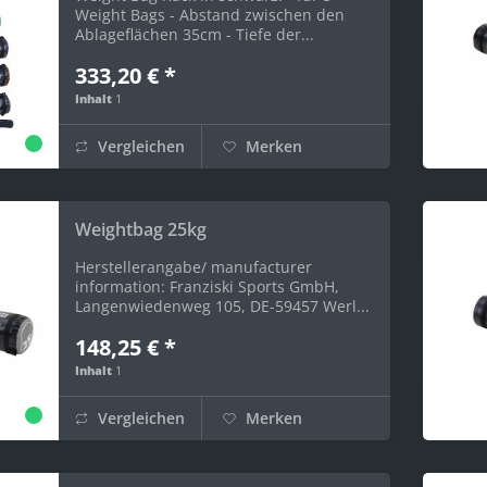
Weight Bags - Abstand zwischen den
Ablageflächen 35cm - Tiefe der...
333,20 € *
Inhalt
1
Vergleichen
Merken
Weightbag 25kg
Herstellerangabe/ manufacturer
information: Franziski Sports GmbH,
Langenwiedenweg 105, DE-59457 Werl...
148,25 € *
Inhalt
1
Vergleichen
Merken