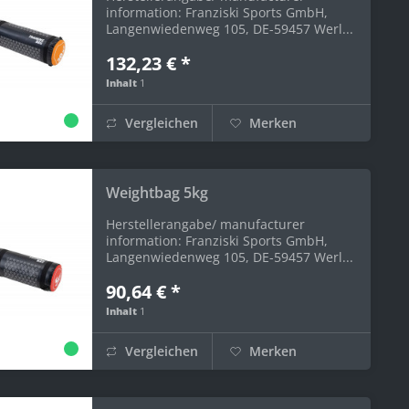
information: Franziski Sports GmbH,
Langenwiedenweg 105, DE-59457 Werl...
132,23 € *
Inhalt
1
Vergleichen
Merken
Weightbag 5kg
Herstellerangabe/ manufacturer
information: Franziski Sports GmbH,
Langenwiedenweg 105, DE-59457 Werl...
90,64 € *
Inhalt
1
Vergleichen
Merken