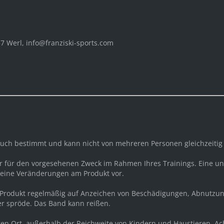
 Werl, info@franziski-sports.com
rauch bestimmt und kann nicht von mehreren Personen gleichzeiti
ur für den vorgesehenen Zweck im Rahmen Ihres Trainings. Eine
keine Veränderungen am Produkt vor.
 Produkt regelmäßig auf Anzeichen von Beschädigungen, Abnutzun
er spröde. Das Band kann reißen.
eren Ort, außerhalb der Reichweite von Kindern und Haustieren. A