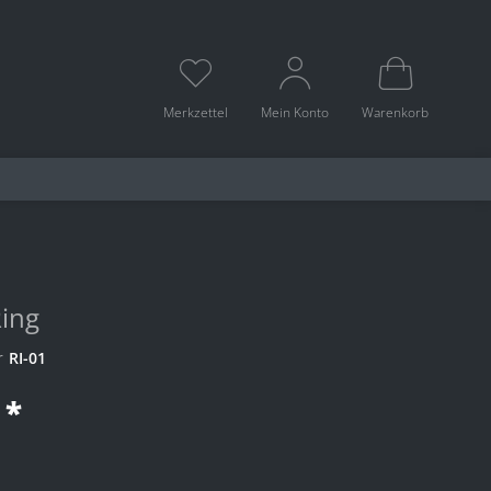
Merkzettel
Mein Konto
Warenkorb
Ring
r
RI-01
 *