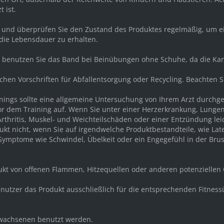
 ist.
r und überprüfen Sie den Zustand des Produktes regelmäßig, um e
die Lebensdauer zu erhalten.
nd benutzen Sie das Band bei Beinübungen ohne Schuhe, da die K
ichen Vorschriften für Abfallentsorgung oder Recycling. Beachten 
ainings sollte eine allgemeine Untersuchung von Ihrem Arzt durch
or dem Training auf. Wenn Sie unter einer Herzerkrankung, Lunge
rthritis, Muskel- und Weichteilschäden oder einer Entzündung lei
kt nicht, wenn Sie auf irgendwelche Produktbestandteile, wie Latex
mptome wie Schwindel, Übelkeit oder ein Engegefühl in der Brust 
dukt von offenen Flammen, Hitzequellen oder anderen potenziellen
e Benutzer das Produkt ausschließlich für die entsprechenden Fit
Erwachsenen benutzt werden.