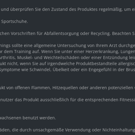
r und überprüfen Sie den Zustand des Produktes regelmäßig, um e
d Sportschuhe.
ichen Vorschriften für Abfallentsorgung oder Recycling. Beachten 
ainings sollte eine allgemeine Untersuchung von Ihrem Arzt durch
or dem Training auf. Wenn Sie unter einer Herzerkrankung, Lunge
rthritis, Muskel- und Weichteilschäden oder einer Entzündung lei
kt nicht, wenn Sie auf irgendwelche Produktbestandteile allergisc
mptome wie Schwindel, Übelkeit oder ein Engegefühl in der Brust 
dukt von offenen Flammen, Hitzequellen oder anderen potenziellen
e Benutzer das Produkt ausschließlich für die entsprechenden Fit
Erwachsenen benutzt werden.
 Schäden, die durch unsachgemäße Verwendung oder Nichteinhaltung