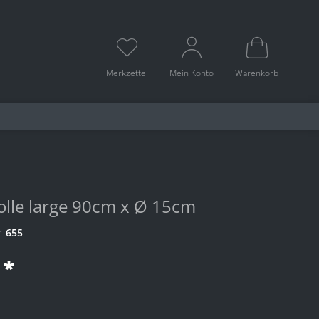
Merkzettel
Mein Konto
Warenkorb
Rolle large 90cm x Ø 15cm
r
655
 *