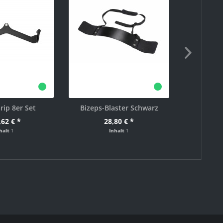
rip 8er Set
Bizeps-Blaster Schwarz
Gewichtsm
,62 € *
28,80 € *
1
halt
1
Inhalt
1