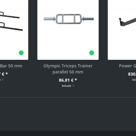
 Bar 50 mm
Olympic Triceps Trainer
Power G
parallel 50 mm
 € *
830
86,81 € *
lt
1
In
Inhalt
1