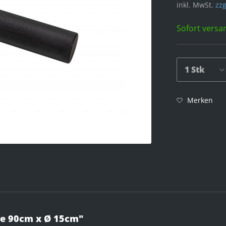
inkl. MwSt.
zzg
Sofort versan
Merken
rge 90cm x Ø 15cm"