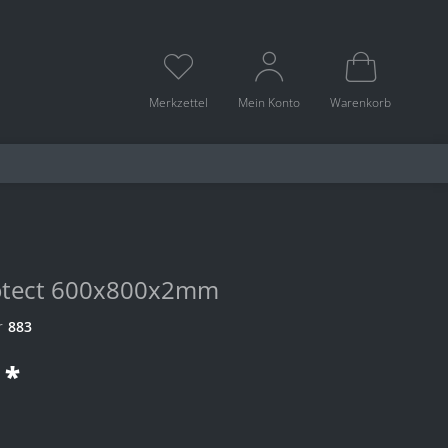
Merkzettel
Mein Konto
Warenkorb
rotect 600x800x2mm
r
883
 *