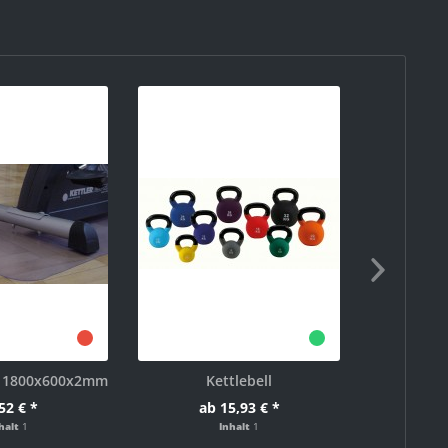
t 1800x600x2mm
Kettlebell
Ablage f
52 € *
ab 15,93 € *
2
halt
1
Inhalt
1