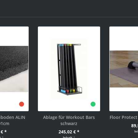
iboden ALIN
Ablage für Workout Bars
Floor Protec
01cm
schwarz
89,
 € *
245,02 € *
In
lt
1
Inhalt
1