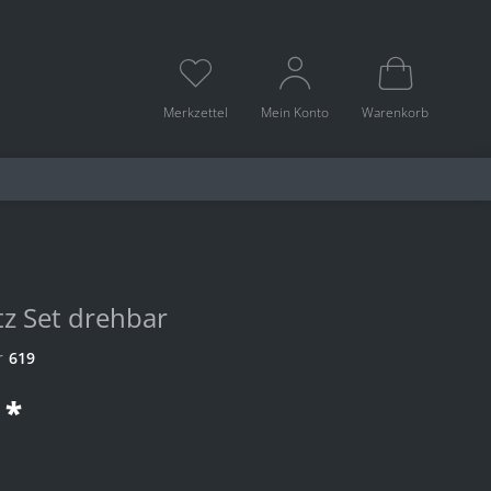
Merkzettel
Mein Konto
Warenkorb
tz Set drehbar
r
619
 *