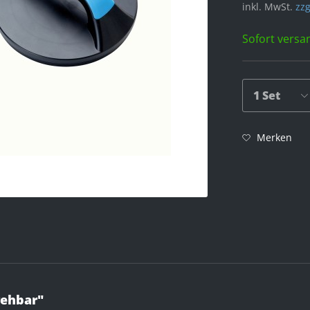
inkl. MwSt.
zzg
Sofort versan
Merken
rehbar"