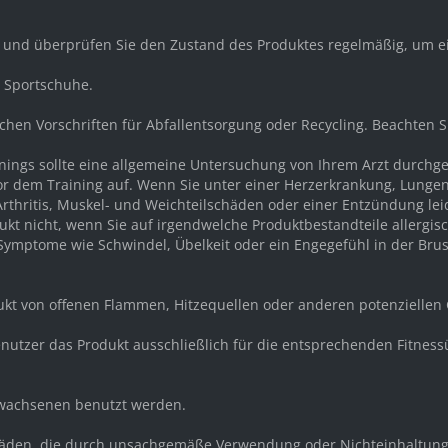
r und überprüfen Sie den Zustand des Produktes regelmäßig, um e
d Sportschuhe.
ichen Vorschriften für Abfallentsorgung oder Recycling. Beachten 
ainings sollte eine allgemeine Untersuchung von Ihrem Arzt durch
or dem Training auf. Wenn Sie unter einer Herzerkrankung, Lunge
rthritis, Muskel- und Weichteilschäden oder einer Entzündung lei
kt nicht, wenn Sie auf irgendwelche Produktbestandteile allergisc
mptome wie Schwindel, Übelkeit oder ein Engegefühl in der Brust 
dukt von offenen Flammen, Hitzequellen oder anderen potenziellen
e Benutzer das Produkt ausschließlich für die entsprechenden Fit
Erwachsenen benutzt werden.
 Schäden, die durch unsachgemäße Verwendung oder Nichteinhaltung