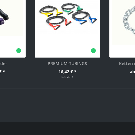
nder
PREMIUM-TUBINGS
Ketten i
€ *
16,42 € *
ab
Inhalt
1