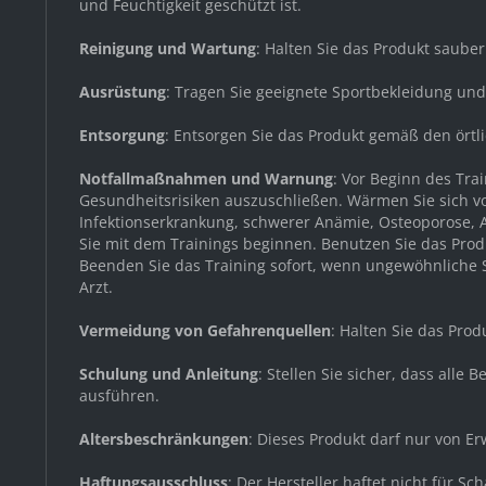
und Feuchtigkeit geschützt ist.
Reinigung und Wartung
: Halten Sie das Produkt saube
Ausrüstung
: Tragen Sie geeignete Sportbekleidung un
Entsorgung
: Entsorgen Sie das Produkt gemäß den örtl
Notfallmaßnahmen und Warnung
: Vor Beginn des Tr
Gesundheitsrisiken auszuschließen. Wärmen Sie sich v
Infektionserkrankung, schwerer Anämie, Osteoporose, A
Sie mit dem Trainings beginnen. Benutzen Sie das Produ
Beenden Sie das Training sofort, wenn ungewöhnliche Sy
Arzt.
Vermeidung von Gefahrenquellen
: Halten Sie das Pro
Schulung und Anleitung
: Stellen Sie sicher, dass all
ausführen.
Altersbeschränkungen
: Dieses Produkt darf nur von 
Haftungsausschluss
: Der Hersteller haftet nicht für