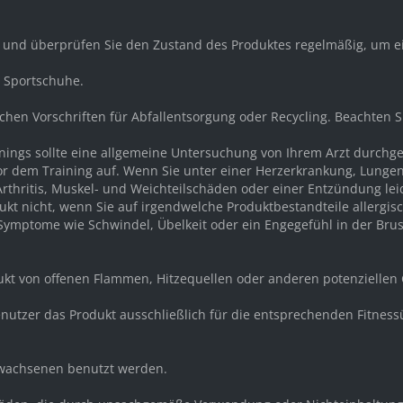
r und überprüfen Sie den Zustand des Produktes regelmäßig, um e
d Sportschuhe.
ichen Vorschriften für Abfallentsorgung oder Recycling. Beachten 
ainings sollte eine allgemeine Untersuchung von Ihrem Arzt durch
or dem Training auf. Wenn Sie unter einer Herzerkrankung, Lunge
rthritis, Muskel- und Weichteilschäden oder einer Entzündung lei
kt nicht, wenn Sie auf irgendwelche Produktbestandteile allergisc
mptome wie Schwindel, Übelkeit oder ein Engegefühl in der Brust 
dukt von offenen Flammen, Hitzequellen oder anderen potenziellen
e Benutzer das Produkt ausschließlich für die entsprechenden Fit
Erwachsenen benutzt werden.