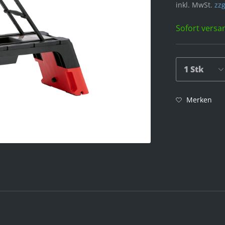
inkl. MwSt.
zzg
Sofort versan
Merken