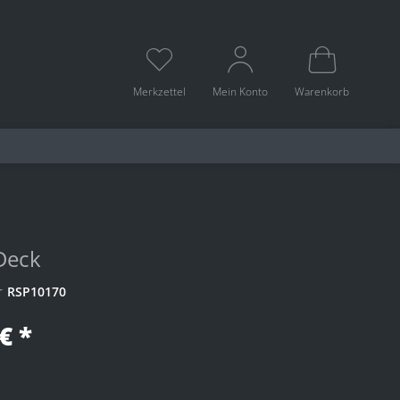
Merkzettel
Mein Konto
Warenkorb
Deck
r
RSP10170
€ *