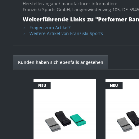
Herstellerangabe/ manufacturer information:
Franziski Sports GmbH, Langenwiedenweg 105, DE-59457
Weiterführende Links zu "Performer Ba
Fragen zum Artikel?
Weitere Artikel von Franziski Sports
Kunden haben sich ebenfalls angesehen
NEU
NEU