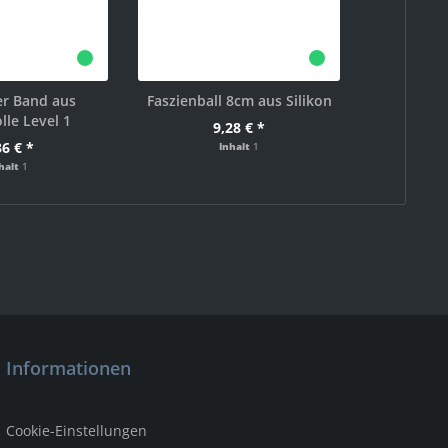
r Band aus
Faszienball 8cm aus Silikon
Speed Rop
le Level 1
9,28 € *
36 € *
Inhalt
1
halt
1
Informationen
Cookie-Einstellungen