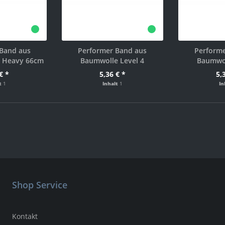
 Band aus
Performer Band aus
Performe
o Heavy 66cm
Baumwolle Level 4
Baumwol
€ *
5,36 € *
5,
lt
1
Inhalt
1
In
Shop Service
Kontakt