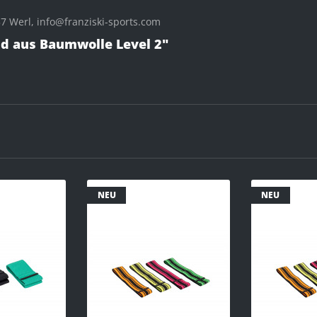
 Werl, info@franziski-sports.com
nd aus Baumwolle Level 2"
NEU
NEU