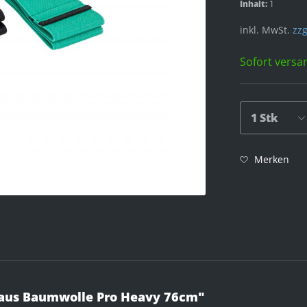
Inhalt:
1
inkl. MwSt.
zzg
Sofort versan
Merken
 aus Baumwolle Pro Heavy 76cm"