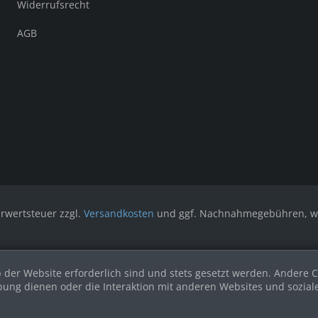
Widerrufsrecht
AGB
hrwertsteuer zzgl.
Versandkosten
und ggf. Nachnahmegebühren, we
 der Website erforderlich sind und stets gesetzt werden. Andere C
bung dienen oder die Interaktion mit anderen Websites und sozia
.