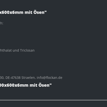
0x600x6mm mit Ösen"
ch:
Phthalat und Triclosan
0, DE-47638 Straelen, info@flockan.de
400x600x6mm mit Ösen"