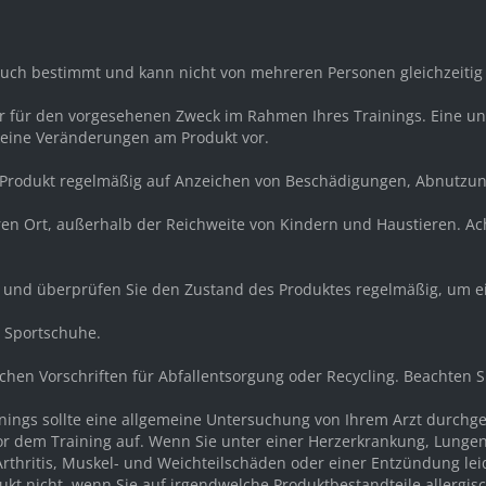
rauch bestimmt und kann nicht von mehreren Personen gleichzeiti
ur für den vorgesehenen Zweck im Rahmen Ihres Trainings. Eine
keine Veränderungen am Produkt vor.
s Produkt regelmäßig auf Anzeichen von Beschädigungen, Abnutzu
eren Ort, außerhalb der Reichweite von Kindern und Haustieren. A
r und überprüfen Sie den Zustand des Produktes regelmäßig, um e
d Sportschuhe.
ichen Vorschriften für Abfallentsorgung oder Recycling. Beachten 
ainings sollte eine allgemeine Untersuchung von Ihrem Arzt durch
or dem Training auf. Wenn Sie unter einer Herzerkrankung, Lunge
rthritis, Muskel- und Weichteilschäden oder einer Entzündung lei
kt nicht, wenn Sie auf irgendwelche Produktbestandteile allergisc