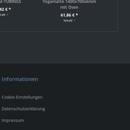
M-TUBINGS
Yogamatte 1400x700x6mm
TOGU R
mit Ösen
42 € *
ab
61,86 € *
halt
1
Inhalt
1
Informationen
Cookie-Einstellungen
Datenschutzerklärung
Impressum