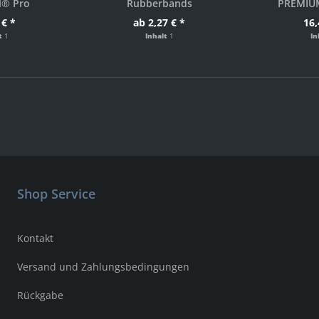
l® Pro
Rubberbands
PREMIU
 € *
ab 2,27 € *
16,
lt
1
Inhalt
1
In
Shop Service
Kontakt
Versand und Zahlungsbedingungen
Rückgabe