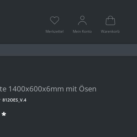
Merkzettel
Mein Konto
Warenkorb
te 1400x600x6mm mit Ösen
r
812OES_V.4
 *