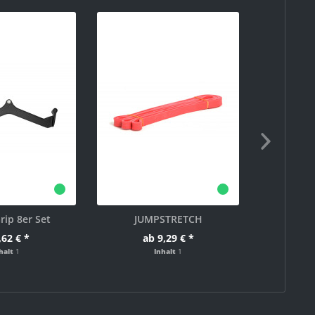
rip 8er Set
JUMPSTRETCH
Bauchtrain
Kara
,62 € *
ab 9,29 € *
5
halt
1
Inhalt
1