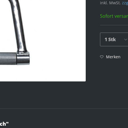
inkl. MwSt.
zzg
Sofort versan
Merken
ach"