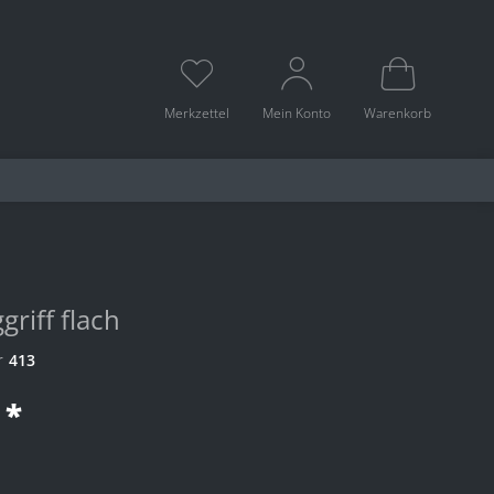
Merkzettel
Mein Konto
Warenkorb
griff flach
r
413
 *