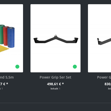
and 5,5m
Power Grip 5er Set
Power G
7 € *
498,61 € *
830
lt
1
Inhalt
1
In