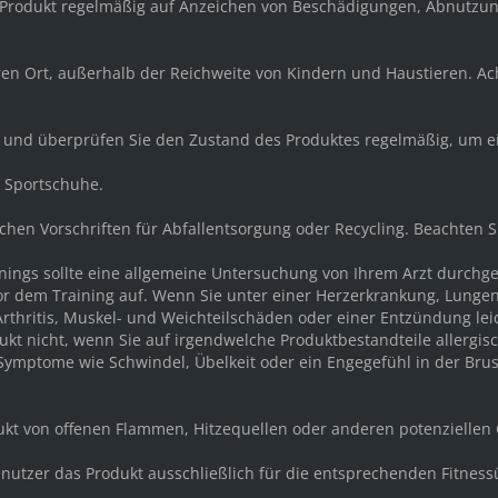
 Produkt regelmäßig auf Anzeichen von Beschädigungen, Abnutzun
eren Ort, außerhalb der Reichweite von Kindern und Haustieren. A
r und überprüfen Sie den Zustand des Produktes regelmäßig, um e
d Sportschuhe.
ichen Vorschriften für Abfallentsorgung oder Recycling. Beachten 
ainings sollte eine allgemeine Untersuchung von Ihrem Arzt durch
or dem Training auf. Wenn Sie unter einer Herzerkrankung, Lunge
rthritis, Muskel- und Weichteilschäden oder einer Entzündung lei
kt nicht, wenn Sie auf irgendwelche Produktbestandteile allergisc
mptome wie Schwindel, Übelkeit oder ein Engegefühl in der Brust 
dukt von offenen Flammen, Hitzequellen oder anderen potenziellen
e Benutzer das Produkt ausschließlich für die entsprechenden Fit