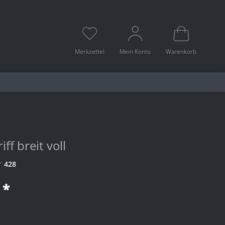
Merkzettel
Mein Konto
Warenkorb
iff breit voll
r
428
 *