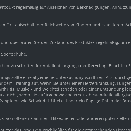
 Produkt regelmäßig auf Anzeichen von Beschädigungen, Abnutzun
eren Ort, außerhalb der Reichweite von Kindern und Haustieren. A
r und überprüfen Sie den Zustand des Produktes regelmäßig, um e
d Sportschuhe.
ichen Vorschriften für Abfallentsorgung oder Recycling. Beachten 
ainings sollte eine allgemeine Untersuchung von Ihrem Arzt durch
or dem Training auf. Wenn Sie unter einer Herzerkrankung, Lunge
rthritis, Muskel- und Weichteilschäden oder einer Entzündung lei
kt nicht, wenn Sie auf irgendwelche Produktbestandteile allergisc
mptome wie Schwindel, Übelkeit oder ein Engegefühl in der Brust 
dukt von offenen Flammen, Hitzequellen oder anderen potenziellen
e Benutzer das Produkt ausschließlich für die entsprechenden Fit