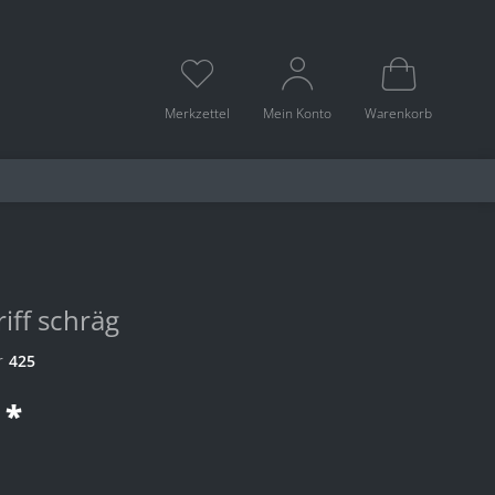
Merkzettel
Mein Konto
Warenkorb
riff schräg
r
425
 *