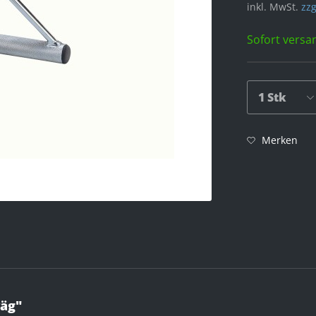
inkl. MwSt.
zzg
Sofort versan
Merken
räg"