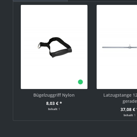
Bügelzuggriff Nylon
Latzugstange 12
gerade
8,03 € *
37,08 € 
Inhalt
1
Inhalt
1