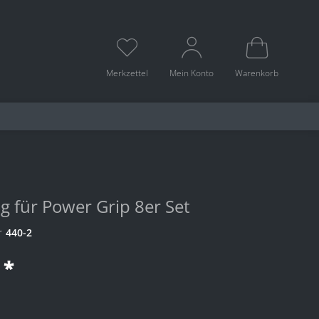
Merkzettel
Mein Konto
Warenkorb
g für Power Grip 8er Set
r
440-2
 *