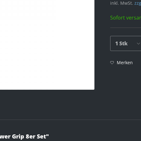
inkl. MwSt.
zzg
Sofort versan
Merken
wer Grip 8er Set"